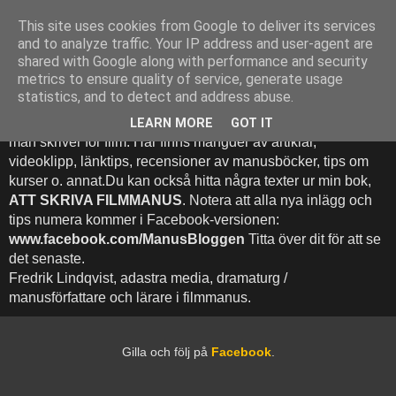
This site uses cookies from Google to deliver its services
Att Skriva Filmmanus -
and to analyze traffic. Your IP address and user-agent are
shared with Google along with performance and security
Bloggen
metrics to ensure quality of service, generate usage
statistics, and to detect and address abuse.
Denna blogg inehhåller runt 500 (!) inlägg med fokus på hur
LEARN MORE
GOT IT
man skriver för film. Här finns mängder av artiklar,
videoklipp, länktips, recensioner av manusböcker, tips om
kurser o. annat.Du kan också hitta några texter ur min bok,
ATT SKRIVA FILMMANUS
. Notera att alla nya inlägg och
tips numera kommer i Facebook-versionen:
www.facebook.com/ManusBloggen
Titta över dit för att se
det senaste.
Fredrik Lindqvist, adastra media, dramaturg /
manusförfattare och lärare i filmmanus.
Gilla och följ på
Facebook
.