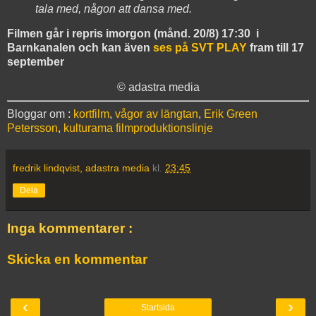
tala med, någon att dansa med.
Filmen går i repris imorgon (månd. 20/8) 17:30 i
Barnkanalen och kan även
ses på SVT PLAY
fram till 17
september
© adastra media
Bloggar om :
kortfilm
,
vågor av längtan
,
Erik Green
Petersson
,
kulturama filmproduktionslinje
fredrik lindqvist, adastra media
kl.
23:45
Dela
Inga kommentarer :
Skicka en kommentar
‹
›
Startsida