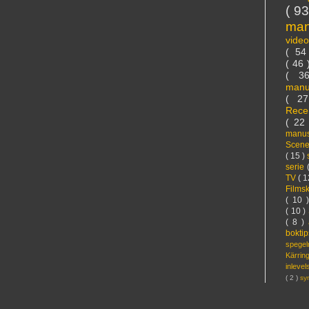
( 9
ma
vide
( 5
( 46
( 3
manu
( 2
Rece
( 22
manus
Scen
( 15 )
serie
TV
( 1
Films
( 10 
( 10 )
( 8 )
bokti
spege
Kärri
inleve
( 2 )
sy