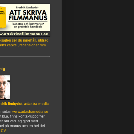
sajten ser du innehåll, utdrag
ens kapitel, recensioner mm.
mig
edrik lindqvist, adastra media
emsidan
www.adastramedia.se
t bl.a. finns kontaktuppgifter
er om vad jag gjort med
el på manus och en hel del
.
CV