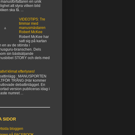
 manusförfattaren en unik
lighet att styra vilken bild
liken ska få. ...
VIDEOTIPS: Tre
timmar med
manusmästaren
Robert McKee
Robert McKee har
satt sig på kartan
 en av de största i
usguru-branschen. Dels
om sin bästsäljande
nusbibel STORY och dels med
ativt klimat efterlyses!
battinlägg : MANUSPORTEN
LTFÖR TRÅNG (Här kommer
 utlovade debattinlägget. En
kortad version publiceras idag i
aste numret ...
A SIDOR
rtsida bloggen
oggen på FACEBOOK