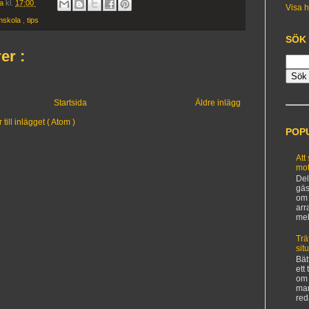
ia
kl.
17:00
Visa h
lmskola
,
tips
SÖK
er :
Startsida
Äldre inlägg
ill inlägget ( Atom )
POP
Att
mot
Del
gäs
om 
arr
mel
Trä
sit
Bät
ett
om 
man
red