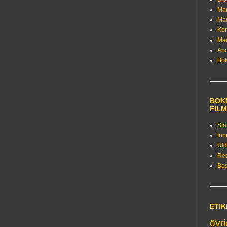
Ma
Ma
Kon
Ma
An
Bo
BOKE
FIL
Sta
Inn
Utd
Re
Bes
ETI
övr