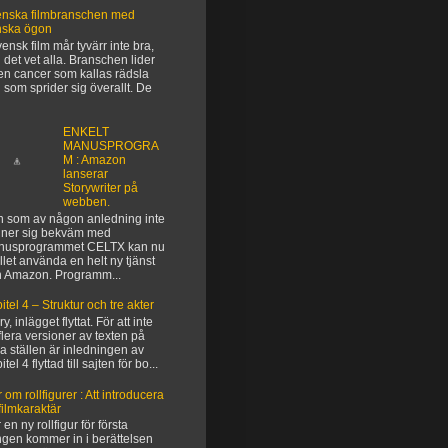
nska filmbranschen med
nska ögon
vensk film mår tyvärr inte bra,
 det vet alla. Branschen lider
en cancer som kallas rädsla
 som sprider sig överallt. De
ENKELT
MANUSPROGRA
M : Amazon
lanserar
Storywriter på
webben.
 som av någon anledning inte
ner sig bekväm med
nusprogrammet CELTX kan nu
ället använda en helt ny tjänst
n Amazon. Programm...
itel 4 – Struktur och tre akter
y, inlägget flyttat. För att inte
flera versioner av texten på
ka ställen är inledningen av
tel 4 flyttad till sajten för bo...
 om rollfigurer : Att introducera
filmkaraktär
 en ny rollfigur för första
gen kommer in i berättelsen