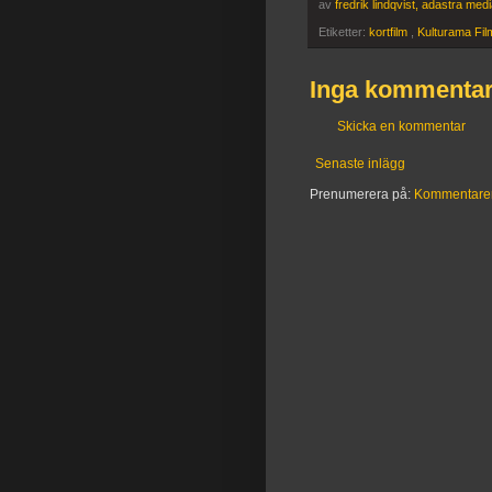
av
fredrik lindqvist, adastra med
Etiketter:
kortfilm
,
Kulturama Fi
Inga kommentar
Skicka en kommentar
Senaste inlägg
Prenumerera på:
Kommentarer t