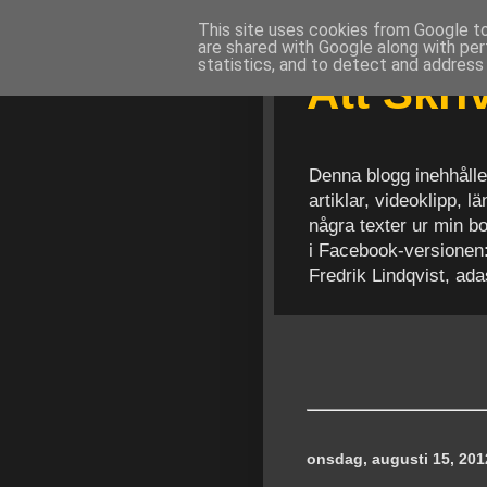
This site uses cookies from Google to 
are shared with Google along with per
statistics, and to detect and address
Att Skr
Denna blogg inehhålle
artiklar, videoklipp, 
några texter ur min b
i Facebook-versionen
Fredrik Lindqvist, ad
onsdag, augusti 15, 201