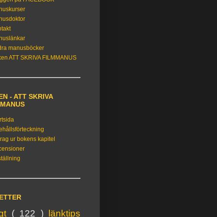
nuskurser
nusdoktor
takt
nuslänkar
dra manusböcker
ken ATT SKRIVA FILMMANUS
N - ATT SKRIVA
MMANUS
rtsida
ehållsförteckning
rag ur bokens kapitel
censioner
tällning
KETTER
igt
( 122 )
länktips