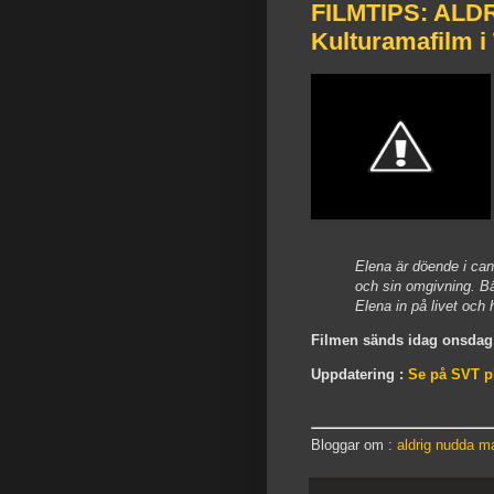
FILMTIPS: ALD
Kulturamafilm i 
Elena är döende i canc
och sin omgivning. B
Elena in på livet och 
Filmen sänds idag onsdag 
Uppdatering :
Se på SVT pl
Bloggar om :
aldrig nudda m