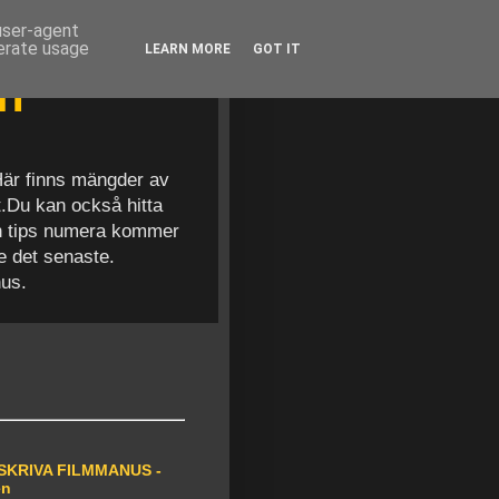
 user-agent
nerate usage
LEARN MORE
GOT IT
en
 Här finns mängder av
t.Du kan också hitta
och tips numera kommer
se det senaste.
nus.
SKRIVA FILMMANUS -
en