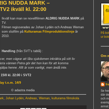
RIG NUDDA MARK –
TV2 ikväll kl. 22:00
Ikväll kan man se novellfilmen
ALDRIG
NUDDA MARK
på
TV.
Filmen regisserades av Johan Lydén och Andreas Weman
som slutfilm på
Kulturamas Filmproduktionslinje
år
På bok
2010.
ur bok
Handling
(från SVT’s tablå) :
Om 
er, men vägrar att låta sjukdomen inkräkta på sitt liv
ästa vännen Petra gör det hon kan för att komma
hjälpa henne. Allt är som vanligt, men ändå inte.
15/8 kl. 22:00 i SVT2
ay t.o.m. 14/9
fr
© adastra media
Se h
där de
ark
,
Johan Lydén
,
Andreas
,
Weman
,
kulturama filmskola
och m
exemp
annat