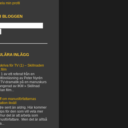
ela min profil
 I BLOGGEN
ULÄRA INLÄGG
 skriva för TV (1) – Skillnaden
 film
 1 av ett referat från en
tföreläsning av Peter Nyrén
TV-dramatik på en manuskurs
angerad av IKM » Skillnad
lan film...
ff om manusförfattarnas
uation ikväll
tre sent än aldrig. Här kommer
 tips för den som vill veta mer
hur det är att arbeta som
usförfattare. Men det är alltså
a...