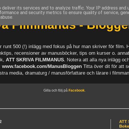
deliver its services and to analyze traffic. Your IP address and
formance and security metrics to ensure quality of service, ge
 abuse.
iva Filmmanus - Blogg
r runt 500 (!) inlägg med fokus på hur man skriver för film.
länktips, recensioner av manusböcker, tips om kurser o. anna
ok,
ATT SKRIVA FILMMANUS
. Notera att alla nya inlägg 
:
www.facebook.com/ManusBloggen
Titta över dit för att 
astra media, dramaturg / manusförfattare och lärare i filmma
Gilla och följ på
Facebook
.
2
ATT 
Bok