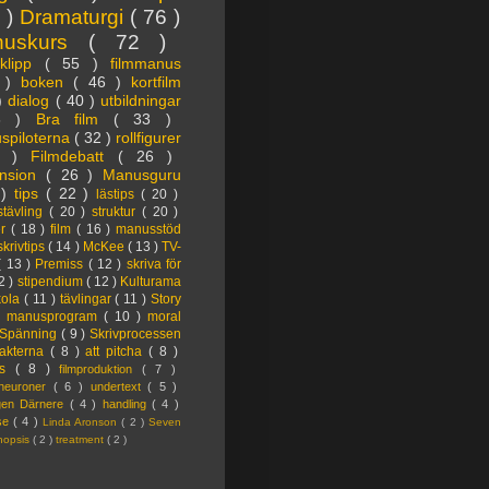
3 )
Dramaturgi
( 76 )
nuskurs
( 72 )
oklipp
( 55 )
filmmanus
4 )
boken
( 46 )
kortfilm
 )
dialog
( 40 )
utbildningar
6 )
Bra film
( 33 )
spiloterna
( 32 )
rollfigurer
7 )
Filmdebatt
( 26 )
nsion
( 26 )
Manusguru
 )
tips
( 22 )
lästips
( 20 )
tävling
( 20 )
struktur
( 20 )
er
( 18 )
film
( 16 )
manusstöd
skrivtips
( 14 )
McKee
( 13 )
TV-
( 13 )
Premiss
( 12 )
skriva för
2 )
stipendium
( 12 )
Kulturama
kola
( 11 )
tävlingar
( 11 )
Story
)
manusprogram
( 10 )
moral
Spänning
( 9 )
Skrivprocessen
akterna
( 8 )
att pitcha
( 8 )
ps
( 8 )
filmproduktion
( 7 )
lneuroner
( 6 )
undertext
( 5 )
ngen Därnere
( 4 )
handling
( 4 )
lse
( 4 )
Linda Aronson
( 2 )
Seven
nopsis
( 2 )
treatment
( 2 )