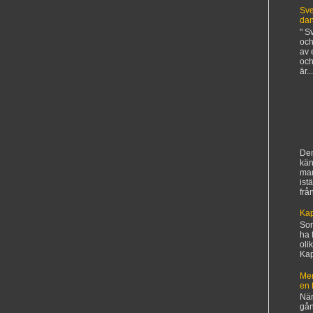
Sve
da
" S
och
av 
och
är...
Den
kän
ma
ist
frå
Kap
Sorr
ha 
oli
Kapi
Mer
en 
När
gån