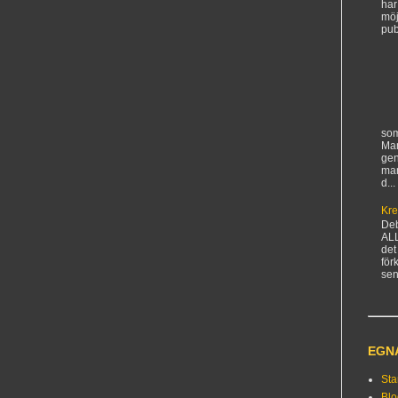
har
möj
pub
som
Man
gen
ma
d...
Kre
De
AL
det
för
sen
EGN
Sta
Bl