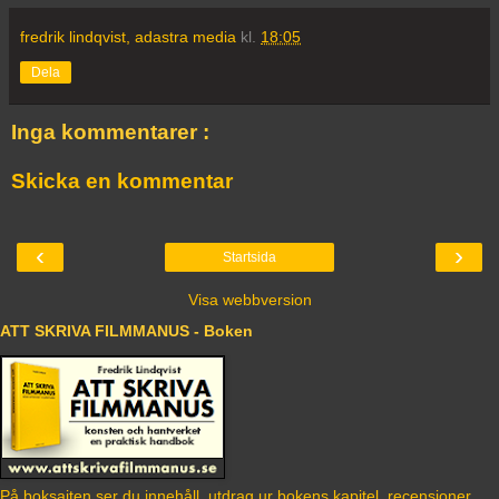
fredrik lindqvist, adastra media
kl.
18:05
Dela
Inga kommentarer :
Skicka en kommentar
‹
›
Startsida
Visa webbversion
ATT SKRIVA FILMMANUS - Boken
På boksajten ser du innehåll, utdrag ur bokens kapitel, recensioner