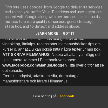
This site uses cookies from Google to deliver its services
Att Skriva Filmmanus -
and to analyze traffic. Your IP address and user-agent are
shared with Google along with performance and security
Bloggen
metrics to ensure quality of service, generate usage
statistics, and to detect and address abuse.
Denna blogg inehhåller runt 500 (!) inlägg med fokus på hur
LEARN MORE
GOT IT
man skriver för film. Här finns mängder av artiklar,
videoklipp, länktips, recensioner av manusböcker, tips om
kurser o. annat.Du kan också hitta några texter ur min bok,
ATT SKRIVA FILMMANUS
. Notera att alla nya inlägg och
tips numera kommer i Facebook-versionen:
www.facebook.com/ManusBloggen
Titta över dit för att se
det senaste.
Fredrik Lindqvist, adastra media, dramaturg /
manusförfattare och lärare i filmmanus.
Gilla och följ på
Facebook
.