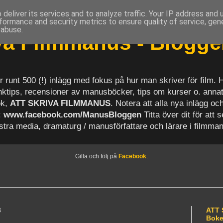
deliver its services and to analyze traffic. Your IP address and
formance and security metrics to ensure quality of service, ge
 abuse.
iva Filmmanus - Blogg
r runt 500 (!) inlägg med fokus på hur man skriver för film.
länktips, recensioner av manusböcker, tips om kurser o. anna
ok,
ATT SKRIVA FILMMANUS
. Notera att alla nya inlägg 
:
www.facebook.com/ManusBloggen
Titta över dit för att 
astra media, dramaturg / manusförfattare och lärare i filmma
Gilla och följ på
Facebook
.
3
ATT 
Bok