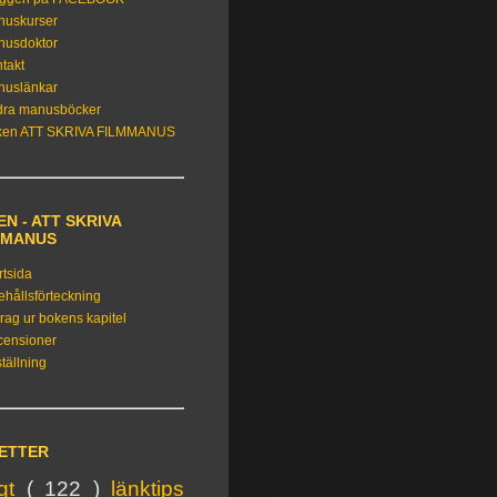
nuskurser
nusdoktor
takt
nuslänkar
dra manusböcker
ken ATT SKRIVA FILMMANUS
N - ATT SKRIVA
MMANUS
rtsida
ehållsförteckning
rag ur bokens kapitel
censioner
tällning
KETTER
igt
( 122 )
länktips