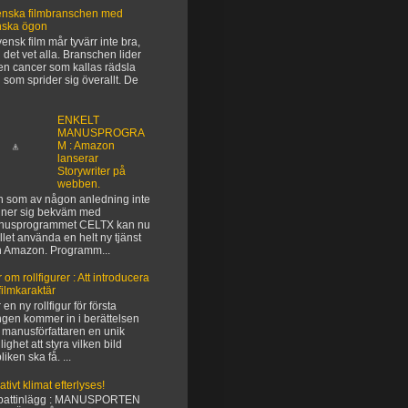
nska filmbranschen med
nska ögon
vensk film mår tyvärr inte bra,
 det vet alla. Branschen lider
en cancer som kallas rädsla
 som sprider sig överallt. De
ENKELT
MANUSPROGRA
M : Amazon
lanserar
Storywriter på
webben.
 som av någon anledning inte
ner sig bekväm med
nusprogrammet CELTX kan nu
ället använda en helt ny tjänst
n Amazon. Programm...
 om rollfigurer : Att introducera
filmkaraktär
 en ny rollfigur för första
gen kommer in i berättelsen
 manusförfattaren en unik
lighet att styra vilken bild
liken ska få. ...
ativt klimat efterlyses!
battinlägg : MANUSPORTEN