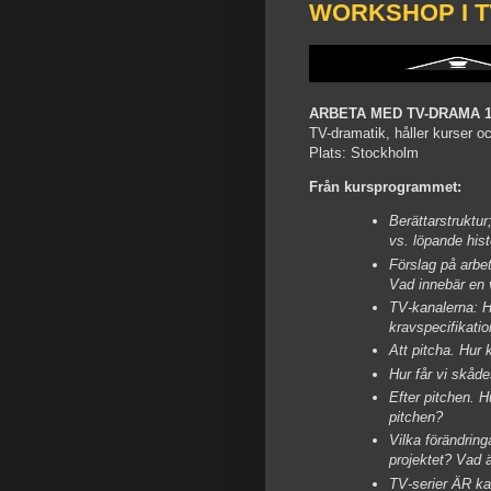
WORKSHOP I TV
ARBETA MED TV-DRAMA 12
TV-dramatik, håller kurser o
Plats: Stockholm
Från kursprogrammet:
Berättarstruktur
vs. löpande hist
Förslag på arbe
Vad innebär en 
TV-kanalerna: H
kravspecifikatio
Att pitcha. Hur 
Hur får vi skåde
Efter pitchen. H
pitchen?
Vilka förändring
projektet? Vad ä
TV-serier ÄR kar