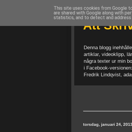
This site uses cookies from Google to 
are shared with Google along with per
statistics, and to detect and address
Att Skr
Denna blogg inehhålle
artiklar, videoklipp, 
några texter ur min b
i Facebook-versionen
Fredrik Lindqvist, ad
torsdag, januari 24, 201