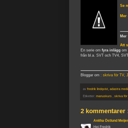
Se m
Mer
Mer 
Att 
En serie om
fyra inlägg
om a
från bl.a. SVT och TV4, SV
Bloggar om :
skriva för TV
,
J
av
fredrik lindqvist, adastra med
Etiketter:
manuskurs
,
skriva fö
2 kommentarer 
Anitha Östlund Meije
Hej Fredrik