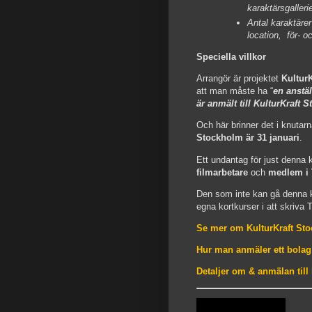
karaktärsgalleri
Antal karaktärer
location, för- o
Speciella villkor
Arrangör är projektet
Kultur
att man måste ha “
en anstäl
är anmält till KulturKraft 
Och här brinner det i knutar
Stockholm är 31 januari
.
Ett undantag för just denna 
filmarbetare
och
medlem i 
Den som inte kan gå denna k
egna kortkurser i att skriva
Se mer om KulturKraft St
Hur man anmäler ett bolag 
Detaljer om & anmälan till