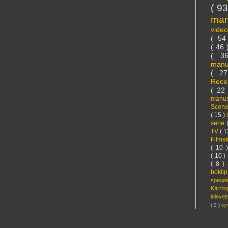
( 9
ma
vide
( 5
( 46
( 3
manu
( 2
Rece
( 22
manus
Scen
( 15 )
serie
TV
( 1
Films
( 10 
( 10 )
( 8 )
bokti
spege
Kärri
inleve
( 2 )
sy