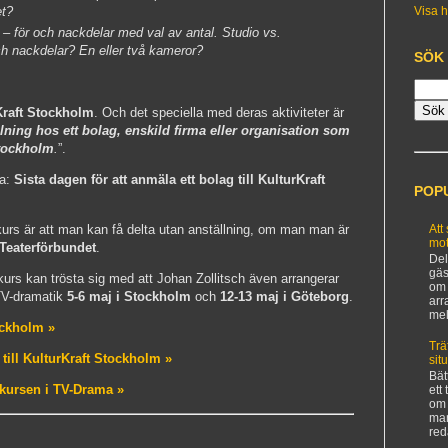
et?
Visa h
 – för och nackdelar med val av antal. Studio vs.
ch nackdelar? En eller två kameror?
SÖK
Kraft Stockholm
. Och det speciella med deras aktiviteter är
lning hos ett bolag, enskild firma eller organisation som
Stockholm
.
”.
na:
Sista dagen för att anmäla ett bolag till KulturKraft
POP
kurs är att man kan få delta utan anställning, om man man är
Att
mot
Teaterförbundet
.
Del
gäs
urs kan trösta sig med att Johan Zollitsch även arrangerar
om 
 TV-dramatik
5-6 maj i Stockholm
och
12-13 maj i Göteborg
.
arr
mel
ockholm »
Trä
till KulturKraft Stockholm »
sit
Bät
 kursen i TV-Drama »
ett
om 
man
red