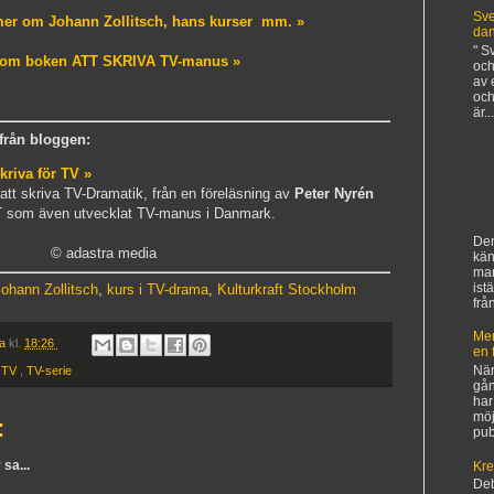
Sve
er om Johann Zollitsch, hans kurser mm. »
da
" S
 om boken ATT SKRIVA TV-manus »
och
av 
och
är...
från bloggen:
skriva för TV »
tt skriva TV-Dramatik, från en föreläsning av
Peter Nyrén
T som även utvecklat TV-manus i Danmark.
Den
© adastra media
kän
ma
ist
ohann Zollitsch
,
kurs i TV-drama
,
Kulturkraft Stockholm
frå
Mer
ia
kl.
18:26
en 
När
r TV
,
TV-serie
gån
har
möj
:
pub
r
sa...
Kre
De