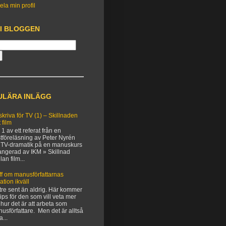
ela min profil
 I BLOGGEN
ULÄRA INLÄGG
 skriva för TV (1) – Skillnaden
 film
 1 av ett referat från en
tföreläsning av Peter Nyrén
TV-dramatik på en manuskurs
angerad av IKM » Skillnad
lan film...
ff om manusförfattarnas
uation ikväll
tre sent än aldrig. Här kommer
 tips för den som vill veta mer
hur det är att arbeta som
usförfattare. Men det är alltså
a...