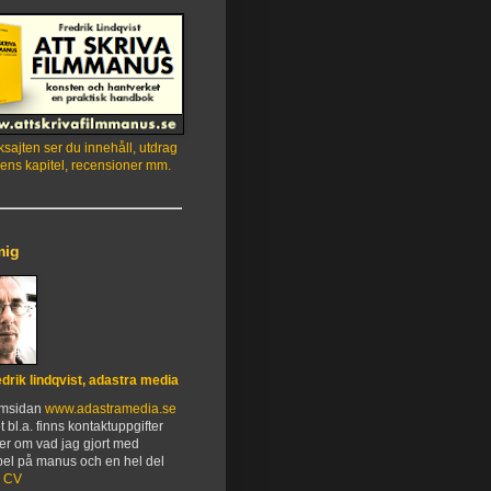
sajten ser du innehåll, utdrag
ens kapitel, recensioner mm.
mig
edrik lindqvist, adastra media
emsidan
www.adastramedia.se
t bl.a. finns kontaktuppgifter
er om vad jag gjort med
el på manus och en hel del
.
CV