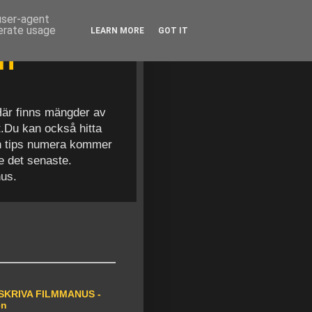
 user-agent
nerate usage
LEARN MORE
GOT IT
en
 Här finns mängder av
t.Du kan också hitta
och tips numera kommer
se det senaste.
nus.
SKRIVA FILMMANUS -
en