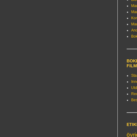
Ma
Ma
Kon
Ma
An
Bo
BOKE
FIL
Sta
Inn
Utd
Re
Bes
ETI
övr