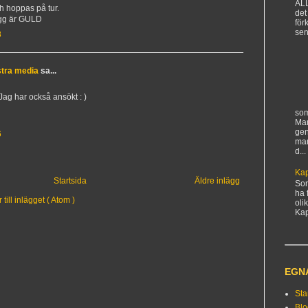
AL
h hoppas på tur.
det
logg är GULD
för
sen
8
astra media
sa...
Jag har också ansökt : )
som
Man
gen
6
ma
d...
Kap
Startsida
Äldre inlägg
Sorr
ha 
ill inlägget ( Atom )
oli
Kapi
EGN
Sta
Bl