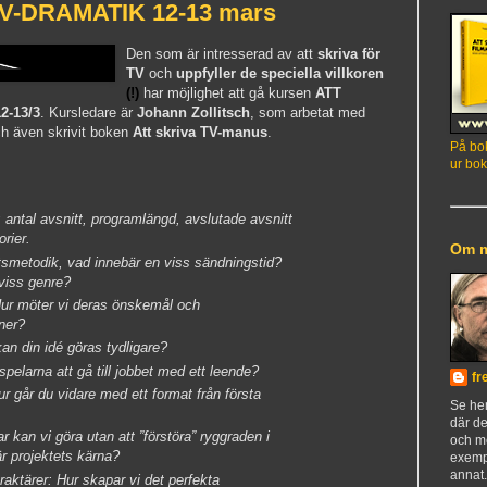
-DRAMATIK 12-13 mars
Den som är intresserad av att
skriva för
TV
och
uppfyller de
speciella villkoren
(!)
har möjlighet att gå kursen
ATT
-13/3
. Kursledare är
Johann Zollitsch
, som arbetat med
ch även skrivit boken
Att skriva TV-manus
.
På bok
ur bok
; antal avsnitt, programlängd, avslutade avsnitt
orier.
Om 
tsmetodik, vad innebär en viss sändningstid?
viss genre?
ur möter vi deras önskemål och
ner?
kan din idé göras tydligare?
spelarna att gå till jobbet med ett leende?
fr
ur går du vidare med ett format från första
Se h
där de
ar kan vi göra utan att ”förstöra” ryggraden i
och m
r projektets kärna?
exemp
annat
aktärer: Hur skapar vi det perfekta