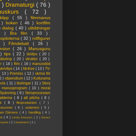
3 )
Dramaturgi
( 76 )
nuskurs
( 72 )
oklipp
( 55 )
filmmanus
4 )
boken
( 46 )
kortfilm
 )
dialog
( 40 )
utbildningar
6 )
Bra film
( 33 )
spiloterna
( 32 )
rollfigurer
7 )
Filmdebatt
( 26 )
nsion
( 26 )
Manusguru
 )
tips
( 22 )
lästips
( 20 )
tävling
( 20 )
struktur
( 20 )
er
( 18 )
film
( 16 )
manusstöd
skrivtips
( 14 )
McKee
( 13 )
TV-
( 13 )
Premiss
( 12 )
skriva för
2 )
stipendium
( 12 )
Kulturama
kola
( 11 )
tävlingar
( 11 )
Story
)
manusprogram
( 10 )
moral
Spänning
( 9 )
Skrivprocessen
akterna
( 8 )
att pitcha
( 8 )
ps
( 8 )
filmproduktion
( 7 )
lneuroner
( 6 )
undertext
( 5 )
ngen Därnere
( 4 )
handling
( 4 )
lse
( 4 )
Linda Aronson
( 2 )
Seven
nopsis
( 2 )
treatment
( 2 )