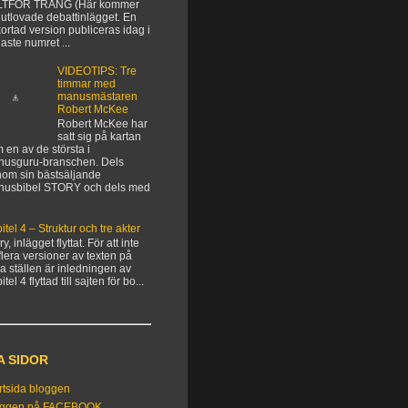
LTFÖR TRÅNG (Här kommer
 utlovade debattinlägget. En
kortad version publiceras idag i
aste numret ...
VIDEOTIPS: Tre
timmar med
manusmästaren
Robert McKee
Robert McKee har
satt sig på kartan
 en av de största i
usguru-branschen. Dels
om sin bästsäljande
nusbibel STORY och dels med
itel 4 – Struktur och tre akter
y, inlägget flyttat. För att inte
flera versioner av texten på
ka ställen är inledningen av
tel 4 flyttad till sajten för bo...
A SIDOR
rtsida bloggen
oggen på FACEBOOK