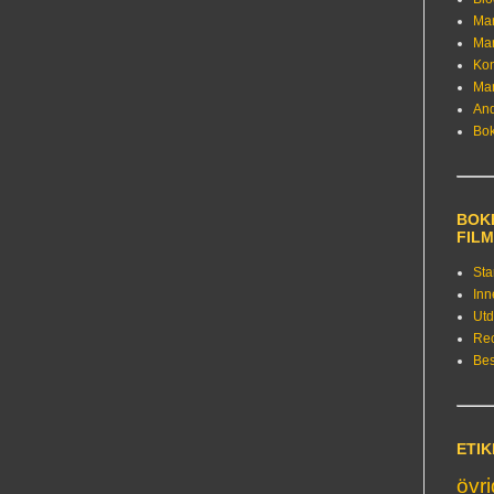
Ma
Ma
Kon
Ma
An
Bo
BOKE
FIL
Sta
Inn
Utd
Re
Bes
ETI
övr