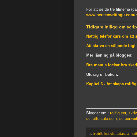
För att se de tre filmerna (c
www.screenwritingu.com/m
Tidigare inlägg om scrip
Nattlig telefonkurs om att 
Att skriva en säljande logl
Mer läsning på bloggen:
Bra manus lockar bra skåd
Utdrag ur boken:
Kapitel 6 - Att skapa rollfig
Bloggar om :
rollfigurer
,
skri
scriptforsale.com
,
screenwri
av
fredrik lindqvist, adastra med