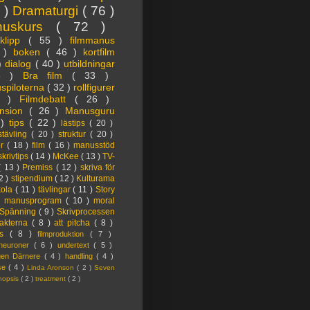
3 )
Dramaturgi
( 76 )
nuskurs
( 72 )
oklipp
( 55 )
filmmanus
4 )
boken
( 46 )
kortfilm
 )
dialog
( 40 )
utbildningar
6 )
Bra film
( 33 )
spiloterna
( 32 )
rollfigurer
7 )
Filmdebatt
( 26 )
nsion
( 26 )
Manusguru
 )
tips
( 22 )
lästips
( 20 )
tävling
( 20 )
struktur
( 20 )
er
( 18 )
film
( 16 )
manusstöd
skrivtips
( 14 )
McKee
( 13 )
TV-
( 13 )
Premiss
( 12 )
skriva för
2 )
stipendium
( 12 )
Kulturama
kola
( 11 )
tävlingar
( 11 )
Story
)
manusprogram
( 10 )
moral
Spänning
( 9 )
Skrivprocessen
akterna
( 8 )
att pitcha
( 8 )
ps
( 8 )
filmproduktion
( 7 )
lneuroner
( 6 )
undertext
( 5 )
ngen Därnere
( 4 )
handling
( 4 )
lse
( 4 )
Linda Aronson
( 2 )
Seven
nopsis
( 2 )
treatment
( 2 )