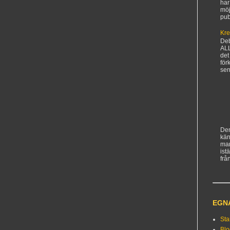
har
möj
pub
Kre
De
AL
det
för
sen
Den
kän
ma
ist
frå
EGN
Sta
Bl