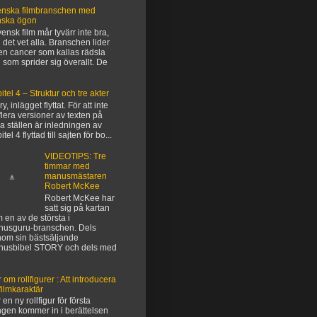
nska filmbranschen med
nska ögon
vensk film mår tyvärr inte bra,
 det vet alla. Branschen lider
en cancer som kallas rädsla
 som sprider sig överallt. De
itel 4 – Struktur och tre akter
y, inlägget flyttat. För att inte
flera versioner av texten på
ka ställen är inledningen av
tel 4 flyttad till sajten för bo...
VIDEOTIPS: Tre
timmar med
manusmästaren
Robert McKee
Robert McKee har
satt sig på kartan
 en av de största i
usguru-branschen. Dels
om sin bästsäljande
nusbibel STORY och dels med
 om rollfigurer : Att introducera
filmkaraktär
 en ny rollfigur för första
gen kommer in i berättelsen