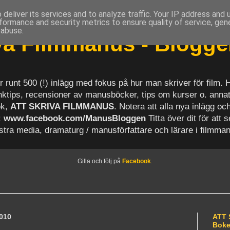
deliver its services and to analyze traffic. Your IP address and
formance and security metrics to ensure quality of service, ge
 abuse.
iva Filmmanus - Blogg
r runt 500 (!) inlägg med fokus på hur man skriver för film.
länktips, recensioner av manusböcker, tips om kurser o. anna
ok,
ATT SKRIVA FILMMANUS
. Notera att alla nya inlägg 
:
www.facebook.com/ManusBloggen
Titta över dit för att 
astra media, dramaturg / manusförfattare och lärare i filmma
Gilla och följ på
Facebook
.
010
ATT 
Bok