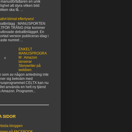
 manusförfattaren en unik
lighet att styra vilken bild
liken ska få. ...
ativt klimat efterlyses!
battinlägg : MANUSPORTEN
LTFÖR TRÅNG (Här kommer
 utlovade debattinlägget. En
kortad version publiceras idag i
aste numret ...
ENKELT
MANUSPROGRA
M : Amazon
lanserar
Storywriter på
webben.
 som av någon anledning inte
ner sig bekväm med
nusprogrammet CELTX kan nu
ället använda en helt ny tjänst
n Amazon. Programm...
A SIDOR
rtsida bloggen
oggen på FACEBOOK