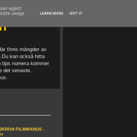
 user-agent
nerate usage
LEARN MORE
GOT IT
en
 Här finns mängder av
t.Du kan också hitta
och tips numera kommer
se det senaste.
nus.
SKRIVA FILMMANUS -
en