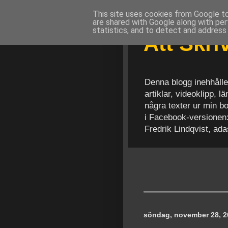
This site uses cookies from Google to 
are shared with Google along with per
statistics, and to detect and address
Att Skr
Denna blogg inehhålle
artiklar, videoklipp, 
några texter ur min b
i Facebook-versionen
Fredrik Lindqvist, ad
söndag, november 28, 2