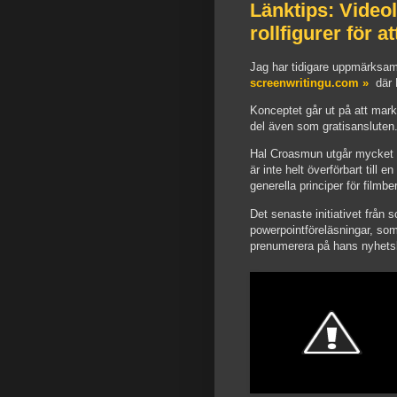
Länktips: Video
rollfigurer för 
Jag har tidigare uppmärksam
screenwritingu.com »
där H
Konceptet går ut på att mar
del även som gratisansluten
Hal Croasmun utgår mycket t
är inte helt överförbart till 
generella principer för film
Det senaste initiativet från 
powerpointföreläsningar, som
prenumerera på hans nyhets