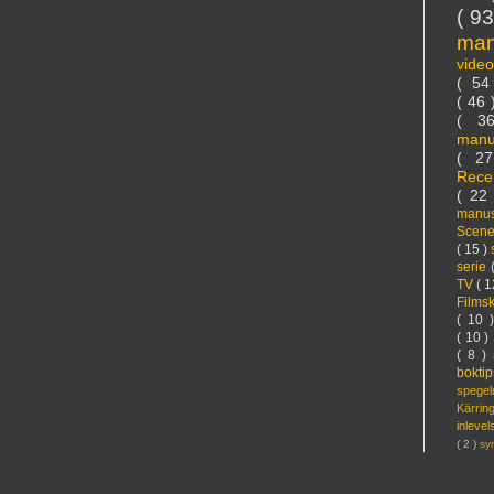
( 9
ma
vide
( 5
( 46
( 3
manu
( 2
Rece
( 22
manus
Scen
( 15 )
serie
TV
( 1
Films
( 10 
( 10 )
( 8 )
bokti
spege
Kärri
inleve
( 2 )
sy