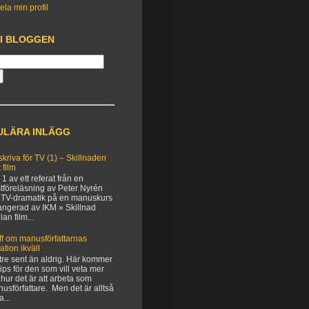
ela min profil
 I BLOGGEN
ULÄRA INLÄGG
 skriva för TV (1) – Skillnaden
 film
 1 av ett referat från en
tföreläsning av Peter Nyrén
TV-dramatik på en manuskurs
angerad av IKM » Skillnad
lan film...
ff om manusförfattarnas
uation ikväll
tre sent än aldrig. Här kommer
 tips för den som vill veta mer
hur det är att arbeta som
usförfattare. Men det är alltså
a...