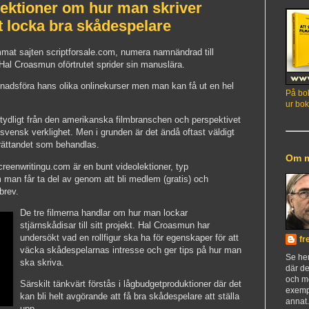
lektioner om hur man skriver
att locka bra skådespelare
mat sajten scriptforsale.com, numera namnändrad till
al Croasmun oförtrutet sprider sin manuslära.
knadsföra hans olika onlinekurser men man kan få ut en hel
På bok
.
ur bok
ydligt från den amerikanska filmbranschen och perspektivet
en svensk verklighet. Men i grunden är det ändå oftast väldigt
berättandet som behandlas.
Om 
screenwritingu.com är en bunt videolektioner, typ
 man får ta del av genom att bli medlem (gratis) och
brev.
De tre filmerna handlar om hur man lockar
stjärnskådisar till sitt projekt. Hal Croasmun har
undersökt vad en rollfigur ska ha för egenskaper för att
fr
väcka skådespelarnas intresse och ger tips på hur man
Se h
ska skriva.
där de
och m
Särskilt tänkvärt förstås i lågbudgetproduktioner där det
exemp
kan bli helt avgörande att få bra skådespelare att ställa
annat
upp.