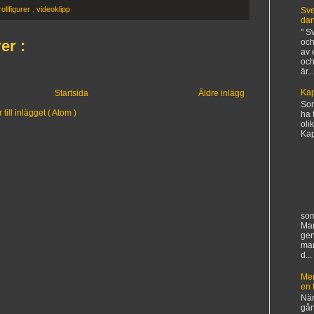
rollfigurer
,
videoklipp
Sve
da
" S
och
er :
av 
och
är...
Kap
Startsida
Äldre inlägg
Sorr
ill inlägget ( Atom )
ha 
oli
Kapi
som
Man
gen
ma
d...
Mer
en 
När
gån