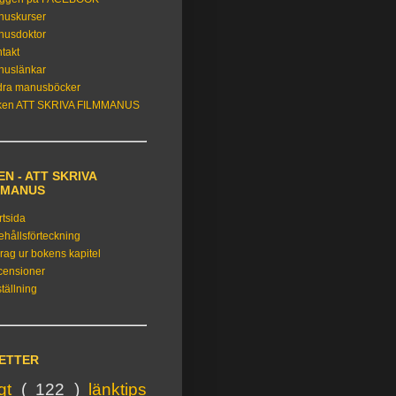
nuskurser
nusdoktor
takt
nuslänkar
dra manusböcker
ken ATT SKRIVA FILMMANUS
N - ATT SKRIVA
MMANUS
rtsida
ehållsförteckning
rag ur bokens kapitel
censioner
tällning
KETTER
igt
( 122 )
länktips