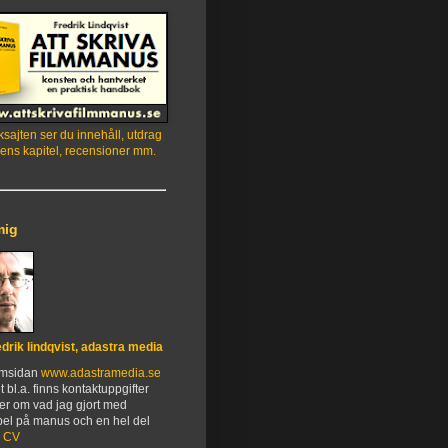
sajten ser du innehåll, utdrag
ens kapitel, recensioner mm.
mig
edrik lindqvist, adastra media
emsidan
www.adastramedia.se
t bl.a. finns kontaktuppgifter
er om vad jag gjort med
el på manus och en hel del
.
CV