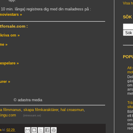
Visa h
a 10 min. långa) registrera dig med din mailadress på :
oviestars »
SÖK
tforsale.com :
skriva om »
ine »
POP
espelare »
Att
mot
Del
gäs
urer »
om 
arr
mel
© adastra media
Trä
sit
va filmmanus
,
skapa filmkaraktärer
,
hal croasmun
,
Bät
tingu.com
ett
(intressant.se)
om 
man
red
ia
kl.
02:29