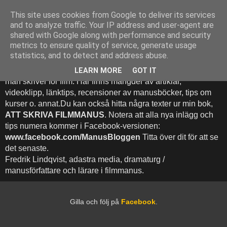
This site uses cookies from Google to deliver its services
Att Skriva Filmmanus -
and to analyze traffic. Your IP address and user-agent are
shared with Google along with performance and security
Bloggen
metrics to ensure quality of service, generate usage
statistics, and to detect and address abuse.
Denna blogg inehhåller runt 500 (!) inlägg med fokus på hur
LEARN MORE
GOT IT
man skriver för film. Här finns mängder av artiklar,
videoklipp, länktips, recensioner av manusböcker, tips om
kurser o. annat.Du kan också hitta några texter ur min bok,
ATT SKRIVA FILMMANUS
. Notera att alla nya inlägg och
tips numera kommer i Facebook-versionen:
www.facebook.com/ManusBloggen
Titta över dit för att se
det senaste.
Fredrik Lindqvist, adastra media, dramaturg /
manusförfattare och lärare i filmmanus.
Gilla och följ på
Facebook
.