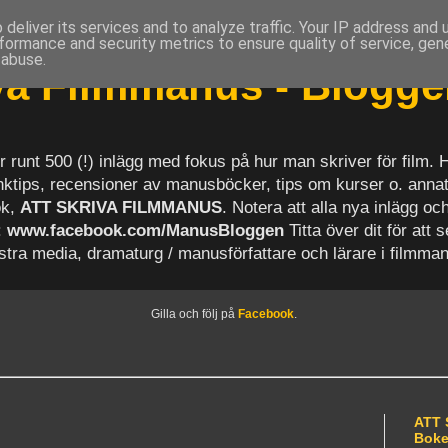
deliver its services and to analyze traffic. Your IP address and
formance and security metrics to ensure quality of service, ge
 abuse.
iva Filmmanus - Blogg
r runt 500 (!) inlägg med fokus på hur man skriver för film.
länktips, recensioner av manusböcker, tips om kurser o. anna
ok,
ATT SKRIVA FILMMANUS
. Notera att alla nya inlägg 
:
www.facebook.com/ManusBloggen
Titta över dit för att 
astra media, dramaturg / manusförfattare och lärare i filmma
Gilla och följ på
Facebook
.
ATT 
Bok