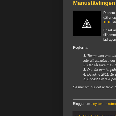
Manustävlingen 
Du som s
gäller d
TEXT
dä
Priset är
tillsam
bidragen
Reglerna:
1.
Texten ska vara tän
inte att avnjutas i ens
2.
Den får vara max 1
3.
Den får inte ha publ
4.
Deadline 2011: 15 
5.
Endast EN text per
Se mer om hur det är tänkt 
Bloggar om :
ny text
,
rikstea