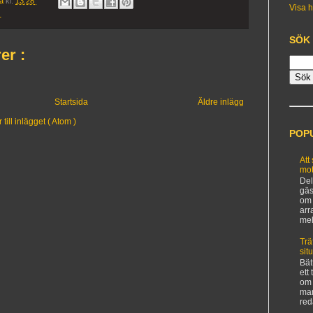
ia
kl.
13:28
Visa h
r
SÖK
er :
Startsida
Äldre inlägg
ill inlägget ( Atom )
POP
Att
mot
Del
gäs
om 
arr
mel
Trä
sit
Bät
ett
om 
man
red