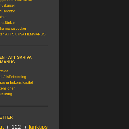
nuskurser
nusdoktor
takt
nuslänkar
dra manusböcker
ken ATT SKRIVA FILMMANUS
N - ATT SKRIVA
MMANUS
rtsida
ehållsförteckning
rag ur bokens kapitel
censioner
tällning
KETTER
igt
( 122 )
länktips