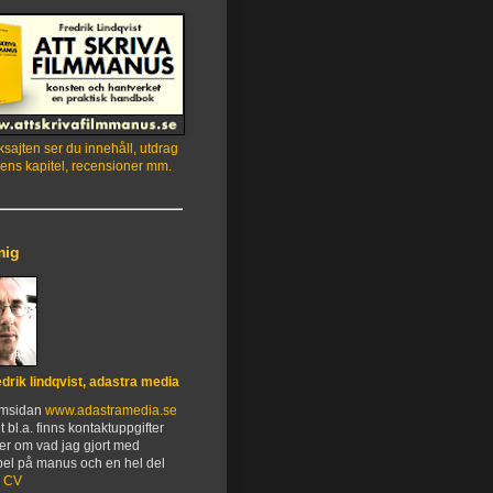
sajten ser du innehåll, utdrag
ens kapitel, recensioner mm.
mig
edrik lindqvist, adastra media
emsidan
www.adastramedia.se
t bl.a. finns kontaktuppgifter
er om vad jag gjort med
el på manus och en hel del
.
CV