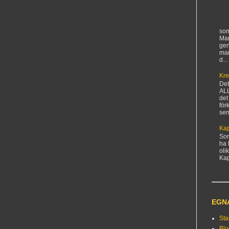
som
Man
gen
ma
d...
Kre
De
AL
det
för
sen
Kap
Sorr
ha 
oli
Kapi
EGN
Sta
Bl