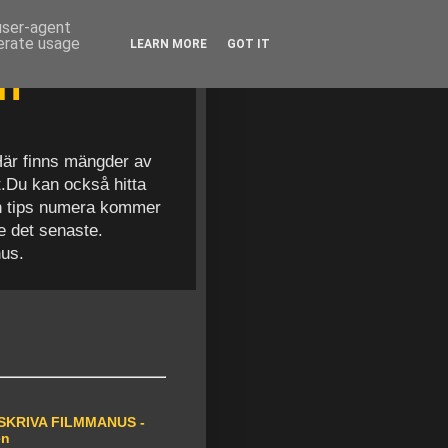
 user-agent
nerate usage
LEARN MORE
GOT IT
en
 Här finns mängder av
t.Du kan också hitta
och tips numera kommer
se det senaste.
nus.
SKRIVA FILMMANUS -
en