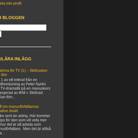
ela min profil
 I BLOGGEN
ULÄRA INLÄGG
 skriva för TV (1) – Skillnaden
 film
 1 av ett referat från en
tföreläsning av Peter Nyrén
TV-dramatik på en manuskurs
angerad av IKM » Skillnad
lan film...
ff om manusförfattarnas
uation ikväll
tre sent än aldrig. Här kommer
 tips för den som vill veta mer
hur det är att arbeta som
usförfattare. Men det är alltså
a...