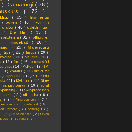
3 )
Dramaturgi
( 76 )
nuskurs
( 72 )
oklipp
( 55 )
filmmanus
4 )
boken
( 46 )
kortfilm
 )
dialog
( 40 )
utbildningar
6 )
Bra film
( 33 )
spiloterna
( 32 )
rollfigurer
7 )
Filmdebatt
( 26 )
nsion
( 26 )
Manusguru
 )
tips
( 22 )
lästips
( 20 )
tävling
( 20 )
struktur
( 20 )
er
( 18 )
film
( 16 )
manusstöd
skrivtips
( 14 )
McKee
( 13 )
TV-
( 13 )
Premiss
( 12 )
skriva för
2 )
stipendium
( 12 )
Kulturama
kola
( 11 )
tävlingar
( 11 )
Story
)
manusprogram
( 10 )
moral
Spänning
( 9 )
Skrivprocessen
akterna
( 8 )
att pitcha
( 8 )
ps
( 8 )
filmproduktion
( 7 )
lneuroner
( 6 )
undertext
( 5 )
ngen Därnere
( 4 )
handling
( 4 )
lse
( 4 )
Linda Aronson
( 2 )
Seven
nopsis
( 2 )
treatment
( 2 )