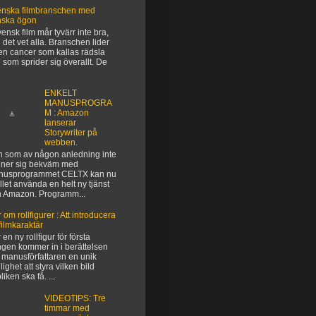
nska filmbranschen med
nska ögon
vensk film mår tyvärr inte bra,
 det vet alla. Branschen lider
en cancer som kallas rädsla
 som sprider sig överallt. De
ENKELT
MANUSPROGRA
M : Amazon
lanserar
Storywriter på
webben.
 som av någon anledning inte
ner sig bekväm med
nusprogrammet CELTX kan nu
ället använda en helt ny tjänst
n Amazon. Programm...
 om rollfigurer : Att introducera
filmkaraktär
 en ny rollfigur för första
gen kommer in i berättelsen
 manusförfattaren en unik
lighet att styra vilken bild
liken ska få. ...
VIDEOTIPS: Tre
timmar med