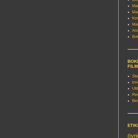
Ma
Ma
Kon
Ma
An
Bo
BOKE
FIL
Sta
Inn
Utd
Re
Bes
ETI
övr