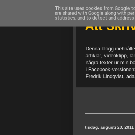
This site uses cookies from Google to 
are shared with Google along with per
statistics, and to detect and address
Att Skr
Denna blogg inehhålle
artiklar, videoklipp, 
några texter ur min b
i Facebook-versionen
Fredrik Lindqvist, ad
tisdag, augusti 23, 2011