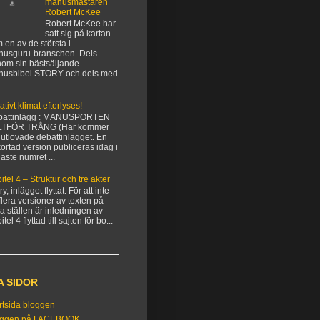
manusmästaren
Robert McKee
Robert McKee har
satt sig på kartan
 en av de största i
usguru-branschen. Dels
om sin bästsäljande
nusbibel STORY och dels med
ativt klimat efterlyses!
battinlägg : MANUSPORTEN
LTFÖR TRÅNG (Här kommer
 utlovade debattinlägget. En
kortad version publiceras idag i
aste numret ...
itel 4 – Struktur och tre akter
y, inlägget flyttat. För att inte
flera versioner av texten på
ka ställen är inledningen av
tel 4 flyttad till sajten för bo...
A SIDOR
rtsida bloggen
oggen på FACEBOOK