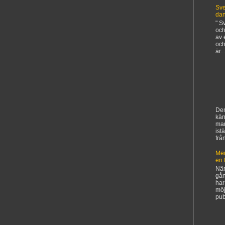
Sve
da
" S
och
av 
och
är...
Den
kän
ma
ist
frå
Mer
en 
När
gån
har
möj
pub