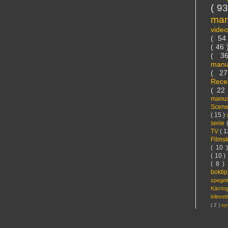
( 9
ma
vide
( 5
( 46
( 3
manu
( 2
Rece
( 22
manus
Scen
( 15 )
serie
TV
( 1
Films
( 10 
( 10 )
( 8 )
bokti
spege
Kärri
inleve
( 2 )
sy