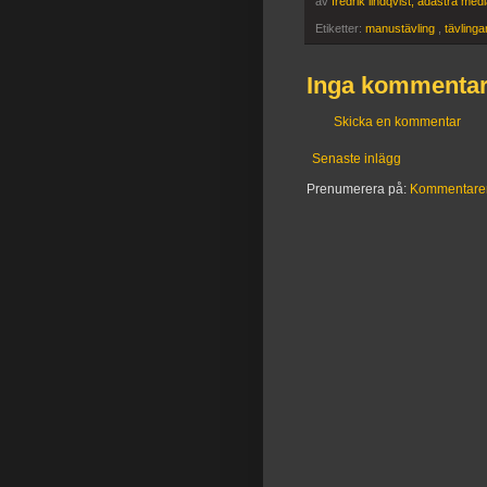
av
fredrik lindqvist, adastra med
Etiketter:
manustävling
,
tävlinga
Inga kommentar
Skicka en kommentar
Senaste inlägg
Prenumerera på:
Kommentarer t