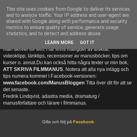
This site uses cookies from Google to deliver its services
Att Skriva Filmmanus -
and to analyze traffic. Your IP address and user-agent are
shared with Google along with performance and security
Bloggen
metrics to ensure quality of service, generate usage
statistics, and to detect and address abuse.
Denna blogg inehhåller runt 500 (!) inlägg med fokus på hur
LEARN MORE
GOT IT
man skriver för film. Här finns mängder av artiklar,
videoklipp, länktips, recensioner av manusböcker, tips om
kurser o. annat.Du kan också hitta några texter ur min bok,
ATT SKRIVA FILMMANUS
. Notera att alla nya inlägg och
tips numera kommer i Facebook-versionen:
www.facebook.com/ManusBloggen
Titta över dit för att se
det senaste.
Fredrik Lindqvist, adastra media, dramaturg /
manusförfattare och lärare i filmmanus.
Gilla och följ på
Facebook
.