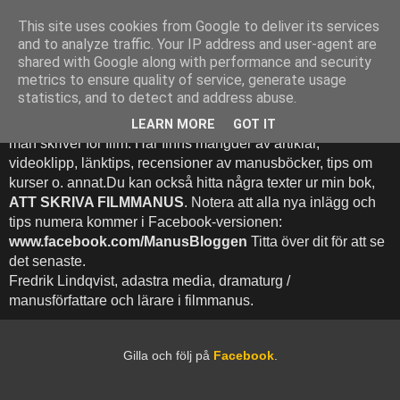
This site uses cookies from Google to deliver its services
Att Skriva Filmmanus -
and to analyze traffic. Your IP address and user-agent are
shared with Google along with performance and security
Bloggen
metrics to ensure quality of service, generate usage
statistics, and to detect and address abuse.
Denna blogg inehhåller runt 500 (!) inlägg med fokus på hur
LEARN MORE
GOT IT
man skriver för film. Här finns mängder av artiklar,
videoklipp, länktips, recensioner av manusböcker, tips om
kurser o. annat.Du kan också hitta några texter ur min bok,
ATT SKRIVA FILMMANUS
. Notera att alla nya inlägg och
tips numera kommer i Facebook-versionen:
www.facebook.com/ManusBloggen
Titta över dit för att se
det senaste.
Fredrik Lindqvist, adastra media, dramaturg /
manusförfattare och lärare i filmmanus.
Gilla och följ på
Facebook
.