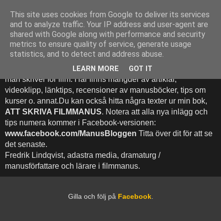
This site uses cookies from Google to deliver its services
Att Skriva Filmmanus -
and to analyze traffic. Your IP address and user-agent are
shared with Google along with performance and security
Bloggen
metrics to ensure quality of service, generate usage
statistics, and to detect and address abuse.
Denna blogg inehhåller runt 500 (!) inlägg med fokus på hur
LEARN MORE
GOT IT
man skriver för film. Här finns mängder av artiklar,
videoklipp, länktips, recensioner av manusböcker, tips om
kurser o. annat.Du kan också hitta några texter ur min bok,
ATT SKRIVA FILMMANUS
. Notera att alla nya inlägg och
tips numera kommer i Facebook-versionen:
www.facebook.com/ManusBloggen
Titta över dit för att se
det senaste.
Fredrik Lindqvist, adastra media, dramaturg /
manusförfattare och lärare i filmmanus.
Gilla och följ på
Facebook
.