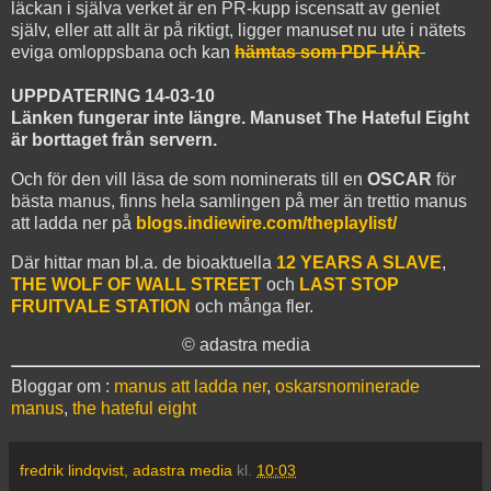
läckan i själva verket är en PR-kupp iscensatt av geniet
själv, eller att allt är på riktigt, ligger manuset nu ute i nätets
eviga omloppsbana och kan
hämtas som PDF HÄR
UPPDATERING 14-03-10
Länken fungerar inte längre. Manuset The Hateful Eight
är borttaget från servern.
Och för den vill läsa de som nominerats till en
OSCAR
för
bästa manus, finns hela samlingen på mer än trettio manus
att ladda ner på
blogs.indiewire.com/theplaylist/
Där hittar man bl.a. de bioaktuella
12 YEARS A SLAVE
,
THE WOLF OF WALL STREET
och
LAST STOP
FRUITVALE STATION
och många fler.
© adastra media
Bloggar om :
manus att ladda ner
,
oskarsnominerade
manus
,
the hateful eight
fredrik lindqvist, adastra media
kl.
10:03