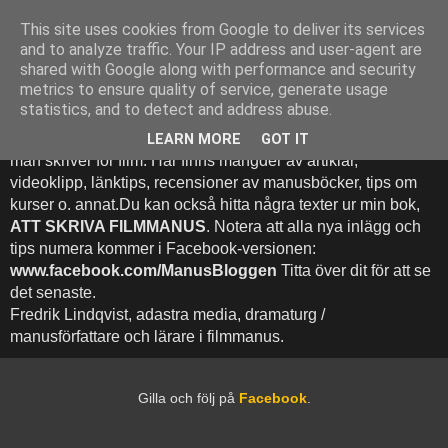
This site uses cookies from Google to deliver its services
Att Skriva Filmmanus -
and to analyze traffic. Your IP address and user-agent are
shared with Google along with performance and security
Bloggen
metrics to ensure quality of service, generate usage
statistics, and to detect and address abuse.
Denna blogg inehhåller runt 500 (!) inlägg med fokus på hur
LEARN MORE
GOT IT
man skriver för film. Här finns mängder av artiklar,
videoklipp, länktips, recensioner av manusböcker, tips om
kurser o. annat.Du kan också hitta några texter ur min bok,
ATT SKRIVA FILMMANUS
. Notera att alla nya inlägg och
tips numera kommer i Facebook-versionen:
www.facebook.com/ManusBloggen
Titta över dit för att se
det senaste.
Fredrik Lindqvist, adastra media, dramaturg /
manusförfattare och lärare i filmmanus.
Gilla och följ på
Facebook
.